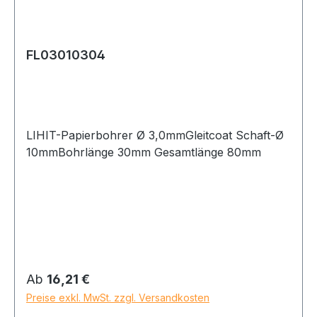
FL03010304
LIHIT-Papierbohrer Ø 3,0mmGleitcoat Schaft-Ø
10mmBohrlänge 30mm Gesamtlänge 80mm
Regulärer Preis:
Ab
16,21 €
Preise exkl. MwSt. zzgl. Versandkosten