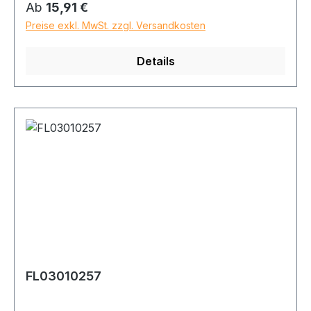
Regulärer Preis:
Ab
15,91 €
Preise exkl. MwSt. zzgl. Versandkosten
Details
FL03010257