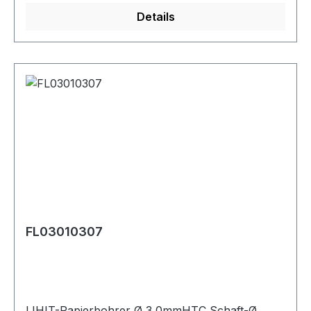
Details
FL03010307
LIHIT-Papierbohrer Ø 3,0mmHTC Schaft-Ø