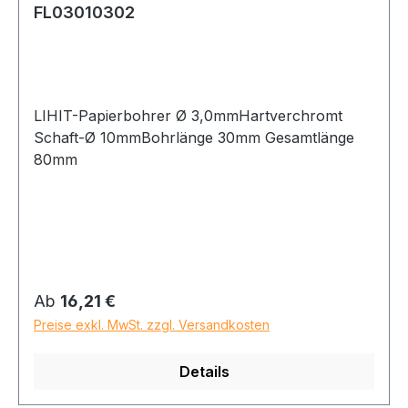
FL03010302
LIHIT-Papierbohrer Ø 3,0mmHartverchromt
Schaft-Ø 10mmBohrlänge 30mm Gesamtlänge
80mm
Regulärer Preis:
Ab
16,21 €
Preise exkl. MwSt. zzgl. Versandkosten
Details