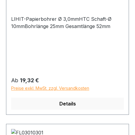
LIHIT-Papierbohrer Ø 3,0mmHTC Schaft-Ø
10mmBohrlänge 25mm Gesamtlänge 52mm
Regulärer Preis:
Ab
19,32 €
Preise exkl. MwSt. zzgl. Versandkosten
Details