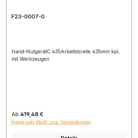
F23-0007-0
Hand-NutgerätC 435Arbeitsbreite 435mm kpl.
mit Werkzeugen
Regulärer Preis:
Ab
419,48 €
Preise exkl. MwSt. zzgl. Versandkosten
Details