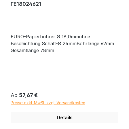
FE18024621
EURO-Papierbohrer Ø 18,0mmohne
Beschichtung Schaft-Ø 24mmBohrlänge 62mm
Gesamtlänge 78mm
Regulärer Preis:
Ab
57,67 €
Preise exkl. MwSt. zzgl. Versandkosten
Details