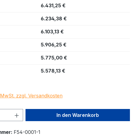
6.431,25 €
6.234,38 €
6.103,13 €
5.906,25 €
5.775,00 €
5.578,13 €
. MwSt. zzgl. Versandkosten
 Anzahl: Gib den gewünschten Wert ein 
In den Warenkorb
mmer:
F54-0001-1