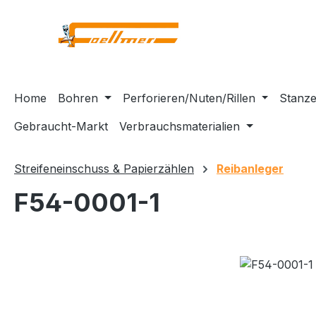
m Hauptinhalt springen
Zur Suche springen
Zur Hauptnavigation springen
Home
Bohren
Perforieren/Nuten/Rillen
Stanze
Gebraucht-Markt
Verbrauchsmaterialien
Streifeneinschuss & Papierzählen
Reibanleger
F54-0001-1
Bildergalerie überspringen