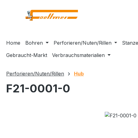
m Hauptinhalt springen
Zur Suche springen
Zur Hauptnavigation springen
Home
Bohren
Perforieren/Nuten/Rillen
Stanze
Gebraucht-Markt
Verbrauchsmaterialien
Perforieren/Nuten/Rillen
Hub
F21-0001-0
Bildergalerie überspringen