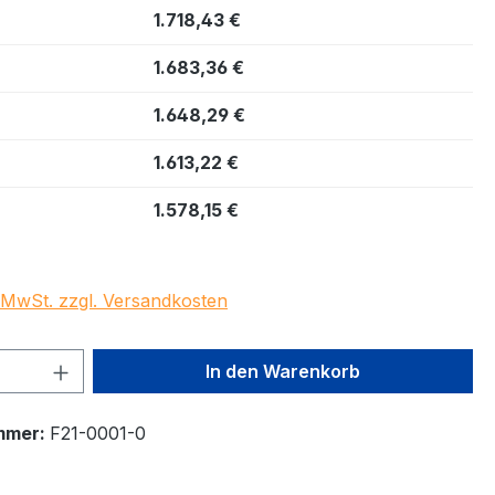
1.718,43 €
1.683,36 €
1.648,29 €
1.613,22 €
1.578,15 €
. MwSt. zzgl. Versandkosten
 Anzahl: Gib den gewünschten Wert ein 
In den Warenkorb
mmer:
F21-0001-0