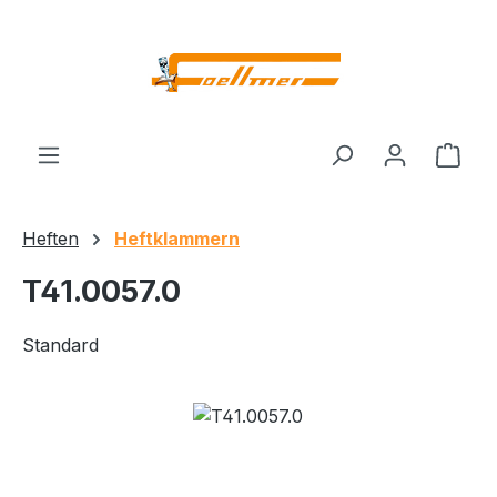
Zum Hauptinhalt springen
Ware
Heften
Heftklammern
T41.0057.0
Standard
Bildergalerie überspringen