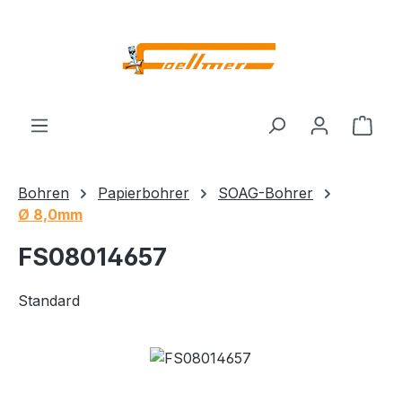
Zum Hauptinhalt springen
Ware
Bohren
Papierbohrer
SOAG-Bohrer
Ø 8,0mm
FS08014657
Standard
Bildergalerie überspringen