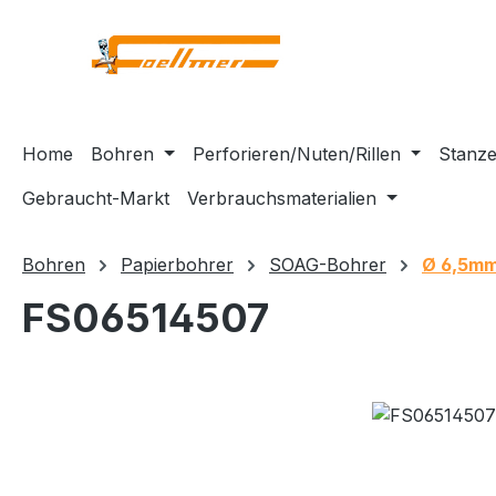
m Hauptinhalt springen
Zur Suche springen
Zur Hauptnavigation springen
Home
Bohren
Perforieren/Nuten/Rillen
Stanze
Gebraucht-Markt
Verbrauchsmaterialien
Bohren
Papierbohrer
SOAG-Bohrer
Ø 6,5m
FS06514507
Bildergalerie überspringen