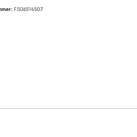
mmer:
FS06514507