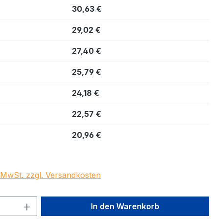
30,63 €
29,02 €
27,40 €
25,79 €
24,18 €
22,57 €
20,96 €
. MwSt. zzgl. Versandkosten
 Anzahl: Gib den gewünschten Wert ein 
In den Warenkorb