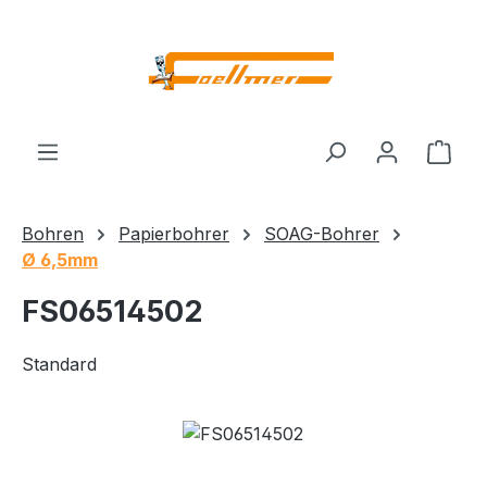
Zum Hauptinhalt springen
Ware
Bohren
Papierbohrer
SOAG-Bohrer
Ø 6,5mm
FS06514502
Standard
Bildergalerie überspringen