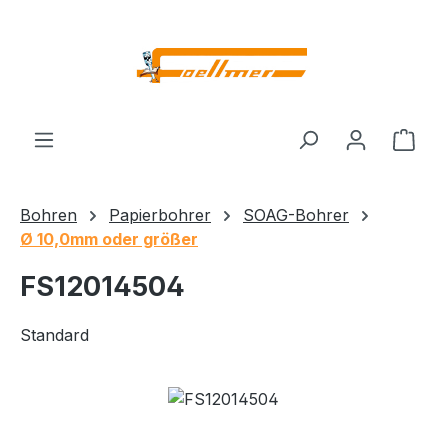
Zum Hauptinhalt springen
Ware
Bohren
Papierbohrer
SOAG-Bohrer
Ø 10,0mm oder größer
FS12014504
Standard
Bildergalerie überspringen