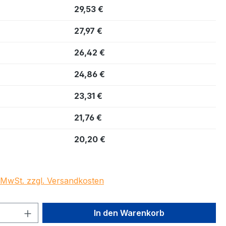
29,53 €
27,97 €
26,42 €
24,86 €
23,31 €
21,76 €
20,20 €
. MwSt. zzgl. Versandkosten
 Anzahl: Gib den gewünschten Wert ein 
In den Warenkorb