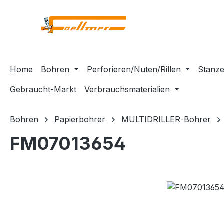
m Hauptinhalt springen
Zur Suche springen
Zur Hauptnavigation springen
Home
Bohren
Perforieren/Nuten/Rillen
Stanze
Gebraucht-Markt
Verbrauchsmaterialien
Bohren
Papierbohrer
MULTIDRILLER-Bohrer
FM07013654
Bildergalerie überspringen