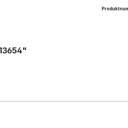
Produktnu
13654"