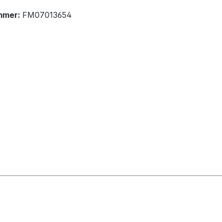
mmer:
FM07013654