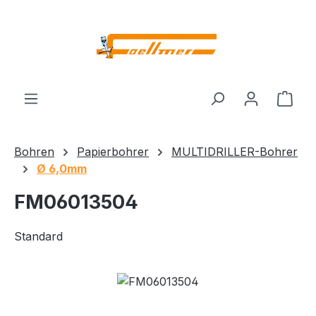
Zum Hauptinhalt springen
Ware
Bohren
Papierbohrer
MULTIDRILLER-Bohrer
Ø 6,0mm
FM06013504
Standard
Bildergalerie überspringen