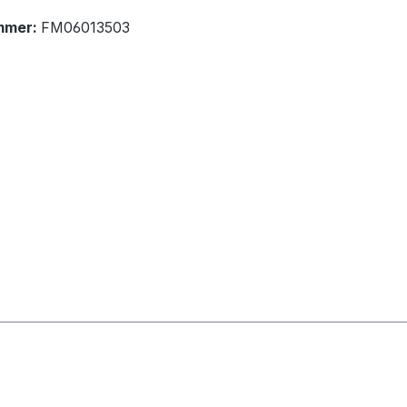
mmer:
FM06013503