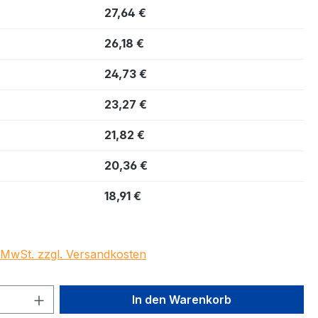
27,64 €
26,18 €
24,73 €
23,27 €
21,82 €
20,36 €
18,91 €
. MwSt. zzgl. Versandkosten
 Anzahl: Gib den gewünschten Wert ein 
In den Warenkorb