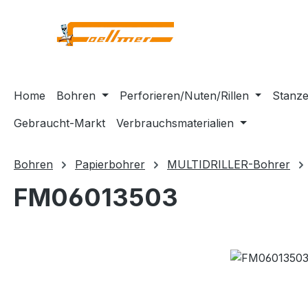
m Hauptinhalt springen
Zur Suche springen
Zur Hauptnavigation springen
Home
Bohren
Perforieren/Nuten/Rillen
Stanze
Gebraucht-Markt
Verbrauchsmaterialien
Bohren
Papierbohrer
MULTIDRILLER-Bohrer
FM06013503
Bildergalerie überspringen