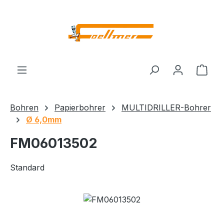
Zum Hauptinhalt springen
Ware
Bohren
Papierbohrer
MULTIDRILLER-Bohrer
Ø 6,0mm
FM06013502
Standard
Bildergalerie überspringen