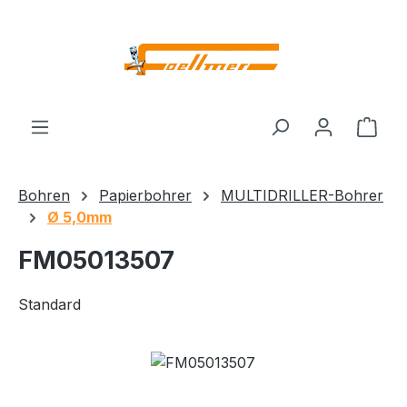
Zum Hauptinhalt springen
Ware
Bohren
Papierbohrer
MULTIDRILLER-Bohrer
Ø 5,0mm
FM05013507
Standard
Bildergalerie überspringen