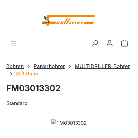
Zum Hauptinhalt springen
Ware
Bohren
Papierbohrer
MULTIDRILLER-Bohrer
Ø 3,0mm
FM03013302
Standard
Bildergalerie überspringen