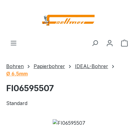
Zum Hauptinhalt springen
Ware
Bohren
Papierbohrer
IDEAL-Bohrer
Ø 6,5mm
FI06595507
Standard
Bildergalerie überspringen