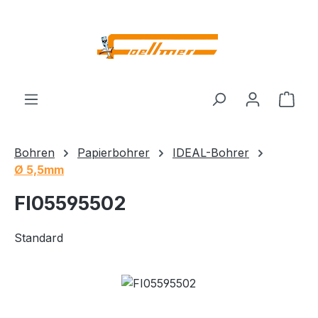
Zum Hauptinhalt springen
Ware
Bohren
Papierbohrer
IDEAL-Bohrer
Ø 5,5mm
FI05595502
Standard
Bildergalerie überspringen