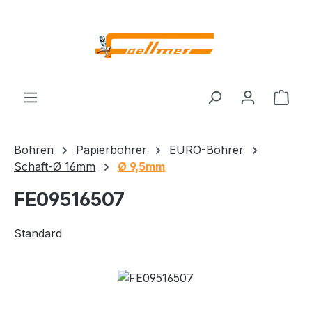
Zum Hauptinhalt springen
Ware
Bohren
Papierbohrer
EURO-Bohrer
Schaft-Ø 16mm
Ø 9,5mm
FE09516507
Standard
Bildergalerie überspringen