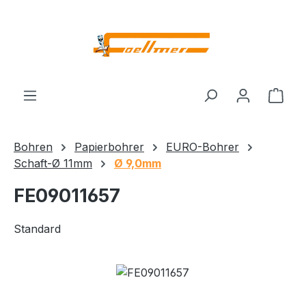
Zum Hauptinhalt springen
Ware
Bohren
Papierbohrer
EURO-Bohrer
Schaft-Ø 11mm
Ø 9,0mm
FE09011657
Standard
Bildergalerie überspringen