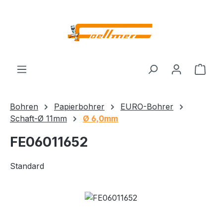
Zum Hauptinhalt springen
Ware
Bohren
Papierbohrer
EURO-Bohrer
Schaft-Ø 11mm
Ø 6,0mm
FE06011652
Standard
Bildergalerie überspringen