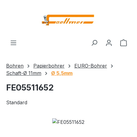
Zum Hauptinhalt springen
Ware
Bohren
Papierbohrer
EURO-Bohrer
Schaft-Ø 11mm
Ø 5,5mm
FE05511652
Standard
Bildergalerie überspringen