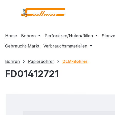
m Hauptinhalt springen
Zur Suche springen
Zur Hauptnavigation springen
Home
Bohren
Perforieren/Nuten/Rillen
Stanze
Gebraucht-Markt
Verbrauchsmaterialien
Bohren
Papierbohrer
DLM-Bohrer
FD01412721
Bildergalerie überspringen