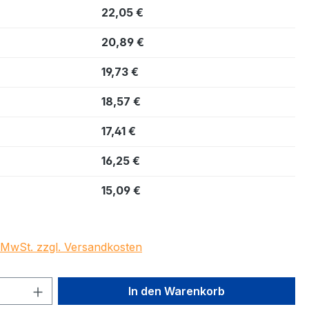
22,05 €
20,89 €
19,73 €
18,57 €
17,41 €
16,25 €
15,09 €
. MwSt. zzgl. Versandkosten
 Anzahl: Gib den gewünschten Wert ein 
In den Warenkorb