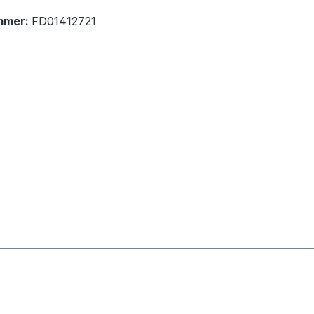
mmer:
FD01412721