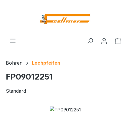
Zum Hauptinhalt springen
Ware
Bohren
Lochpfeifen
FP09012251
Standard
Bildergalerie überspringen