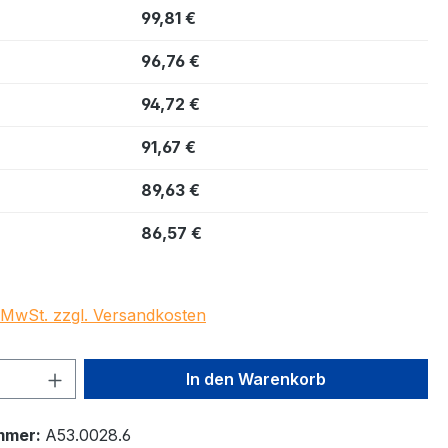
99,81 €
96,76 €
94,72 €
91,67 €
89,63 €
86,57 €
. MwSt. zzgl. Versandkosten
 Anzahl: Gib den gewünschten Wert ein 
In den Warenkorb
mmer:
A53.0028.6