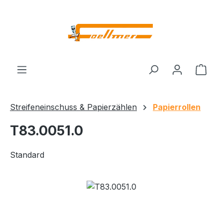
Zum Hauptinhalt springen
Ware
Streifeneinschuss & Papierzählen
Papierrollen
T83.0051.0
Standard
Bildergalerie überspringen